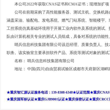
本公司
2022
年获取
CNAS
证书和
CMA
证书；现增加扩项
公司在前期采购了高性能服务器、测试主机、交换机路由
涵盖采油、输配电、发电系统、燃气门站系统、智能楼宇、
工控系统仿真基础环境用于开展工业内软件及系统的测试、
队由计算机相关专业的测试人员组成，具备对系统的功能性
哨兵信息科技集团有限公司设总经理、质量负责人、技术
职务。该实验室主要承担软件产品、系统等测试对象的测试
名称： 哨兵信息科技集团有限公司
地址： 中国
(
四川
)
自由贸易试验区成都市天府新区湖畔
★重庆智汇源认证服务电话：
139-8308-6348
★认证范围★重庆
CNAS
★重庆国军标认证★重庆
GJB9001
认证★重庆保密认证★重庆
CRCC