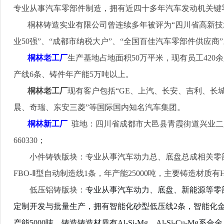
专业从事汽车零部件制造，拥有近四十多年汽车发动机关键
桐林铸造实业有限公司曾连续多年被评为“四川省高新技
业
50
强”、“成都市纳税大户”、“全国百佳汽车零部件供应商”
桐林老工厂
生产基地占地面积
50
万平米，现有员工
420
余
产线
6
条、铸件年产能
5
万吨以上。
桐林老工厂
现有客户包括“
GE
、上汽、长安、吉利、长
晨、奇瑞、东安三菱”等国际国内知名汽车集团。
桐林新工厂
驻地：四川省成都市大邑县青霞街道兴业二
660330
；
小件铸铁版块：专业从事汽车动力总、底盘总成相关零
FBO-
Ⅱ型自动制造线
1
条，年产能
25000
吨，主要铸造材质有
低压铝铸版块：
专业从事汽车动力、底盘、新能源等零
定制开发与批量生产，拥有智能化砂型低压线
2
条，智能化
产能
5000
吨，铸造铸造材质有
Al-Si-Mg
，
Al-Si-Cu-Mg
系合金