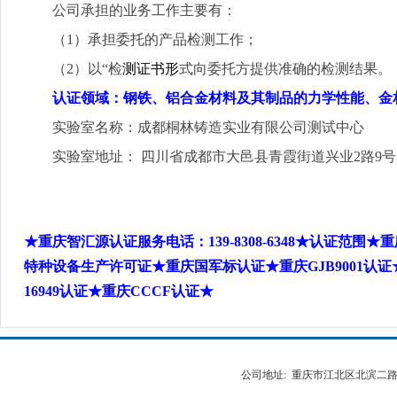
公司承担的业务工作主要有：
（
1
）承担委托的产品检测工作；
（2）
以“检
测证书形
式向委托方提供准确的检测结果。
认证领域：钢铁、铝合金材料及其制品的力学性能、金
实验室名称：成都桐林铸造实业有限公司测试中心
实验室地址： 四川省成都市大邑县青霞街道兴业
2
路
9
★重庆智汇源认证服务电话：
139-8308-6348
★认证范围★重
特种设备生产许可证★重庆国军标认证★重庆
GJB9001
认证
16949
认证★重庆
CCCF
认证★
公司地址: 重庆市江北区北滨二路538