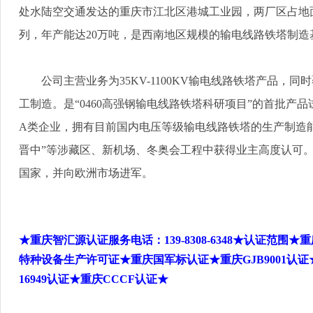
处水陆空交通发达的重庆市江北区港城工业园，两厂区占地
列，年产能达
20
万吨，是西南地区规模的输电线路铁塔制造
公司主营业务为
35KV-1100KV
输电线路铁塔产品，同时
工制造。是
“0460
高强钢输电线路铁塔科研项目
”
的首批产品
A
类企业，拥有目前国内电压等级输电线路铁塔的生产制造
晋中
”
等涉藏区、新机场、冬奥会工程中获得业主高度认可
国家，并向欧洲市场进军。
★重庆智汇源认证服务电话：
139-8308-6348
★认证范围★重
特种设备生产许可证★重庆国军标认证★重庆
GJB9001
认证
16949
认证★重庆
CCCF
认证★