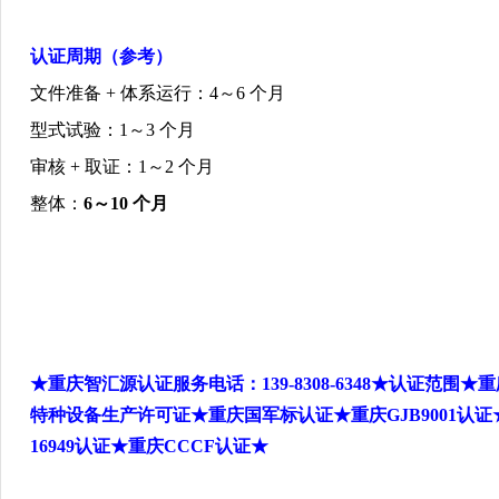
认证周期（参考）
文件准备
+
体系运行：
4
～
6
个月
型式试验：
1
～
3
个月
审核
+
取证：
1
～
2
个月
整体：
6
～
10
个月
★重庆智汇源认证服务电话：
139-8308-6348
★认证范围★重
特种设备生产许可证★重庆国军标认证★重庆
GJB9001
认证
16949
认证★重庆
CCCF
认证★